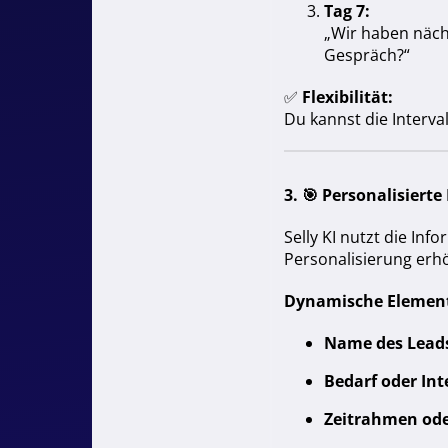
Tag 7:
„Wir haben näch
Gespräch?“
✅
Flexibilität:
Du kannst die Interva
3. 🎯
Personalisierte
Selly KI nutzt die Inf
Personalisierung erhö
Dynamische Elemen
Name des Lead
Bedarf oder Int
Zeitrahmen od