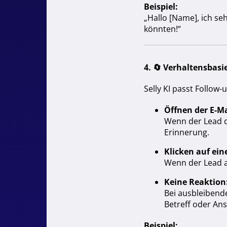
Beispiel:
„Hallo [Name], ich seh
könnten!“
4. 🔄
Verhaltensbasi
Selly KI passt Follow
Öffnen der E-Ma
Wenn der Lead di
Erinnerung.
Klicken auf ein
Wenn der Lead au
Keine Reaktion
Bei ausbleibend
Betreff oder An
Beispiel: