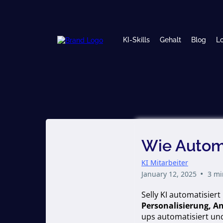
KI-Skills
Gehalt
Blog
Lo
Wie Automa
KI Mitarbeiter
•
January 12, 2025
3 mi
Selly KI automatisier
Personalisierung, A
ups automatisiert und