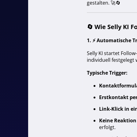
gestalten. 🚀🔄
🔄
Wie Selly KI 
1. ⚡️
Automatische Tr
Selly KI startet Foll
individuell festgelegt
Typische Trigger:
Kontaktformula
Erstkontakt per
Link-Klick in ei
Keine Reaktion
erfolgt.