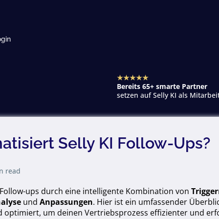
gin
★★★★★
Bereits 65+ smarte Partner
setzen auf Selly KI als Mitarbei
tisiert Selly KI Follow-Ups?
n read
t Follow-ups durch eine intelligente Kombination von
Trigge
nalyse
und
Anpassungen
. Hier ist ein umfassender Überblick
 optimiert, um deinen Vertriebsprozess effizienter und erf