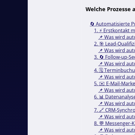
Welche Prozesse a
🔄 Automatisierte Pr
1. ⚡️ Erstkontakt 
📌 Was wird aut
2. 🎯 Lead-Qualifi
📌 Was wird aut
3. 🔄 Follow-up-S
📌 Was wird aut
4. 🗓 Terminbuch
📌 Was wird aut
5. ✉️ E-Mail-Mar
📌 Was wird aut
6. 📊 Datenanalys
📌 Was wird aut
7. 🔗 CRM-Synchro
📌 Was wird aut
8. 💬 Messenger-
📌 Was wird aut