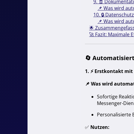
9. 🧾 Dokumentati
📌 Was wird aut
10. 🔒 Datenschut
📌 Was wird aut
🌟 Zusammengefasst
🚀 Fazit: Maximale 
🔄
Automatisiert
1. ⚡️
Erstkontakt mit
📌
Was wird automat
Sofortige Reakti
Messenger-Diens
Personalisierte
✅
Nutzen: