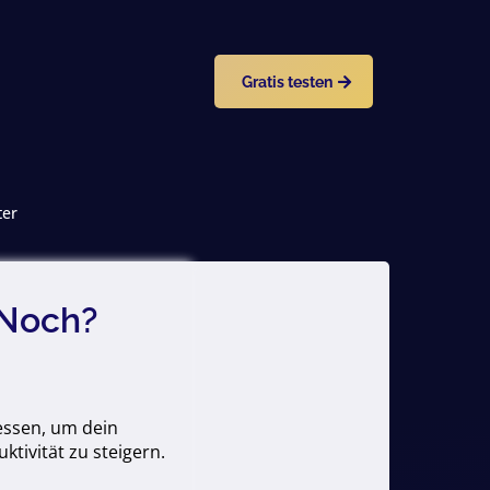
Gratis testen
ter
 Noch?
essen, um dein
tivität zu steigern.