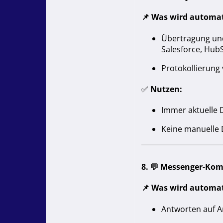
📌
Was wird automat
Übertragung und
Salesforce, HubS
Protokollierung
✅
Nutzen:
Immer aktuelle 
Keine manuelle 
8. 💬
Messenger-Ko
📌
Was wird automat
Antworten auf A