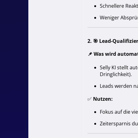
Schnellere Reak
Weniger Absprün
2. 🎯
Lead-Qualifizie
📌
Was wird automat
Selly KI stellt a
Dringlichkeit).
Leads werden nac
✅
Nutzen:
Fokus auf die v
Zeitersparnis d