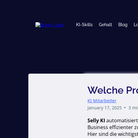
KI-Skills
Gehalt
Blog
Lo
Welche Pro
KI Mitarbeiter
•
January 17, 2025
3 mi
Selly KI
automatisiert
Business effizienter 
Hier sind die wichtig