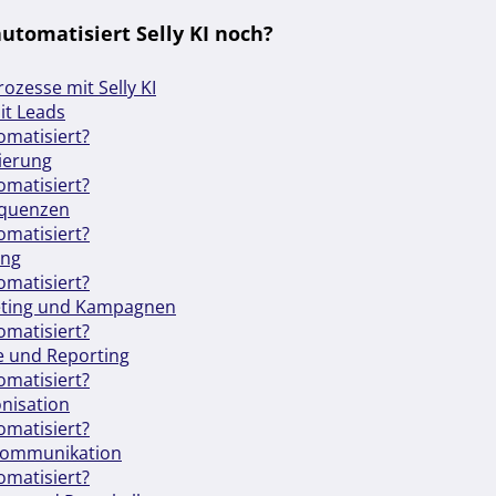
utomatisiert Selly KI noch?
ozesse mit Selly KI
mit Leads
omatisiert?
zierung
omatisiert?
equenzen
omatisiert?
ung
omatisiert?
keting und Kampagnen
omatisiert?
e und Reporting
omatisiert?
nisation
omatisiert?
Kommunikation
omatisiert?